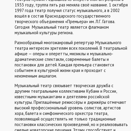
1933 году, труппа пять раз меняла своё название. 1 октября
1997 года театр получил статус музыкального, а в 2002
вошёл в состав Краснодарского государственного
творческого объединения «Премьера» им. Л.Г. Гатова.
Сегодня Музыкальный театр является флагманом
музыкальной культуры региона.
Разнообразный многожанровый репертуар Музыкального
театра интересен зрителям всех поколений. В театральной
афише — оперы и оперетты, мюзиклы и музыкально-
драматические спектакли, современные балеты и
постановки для детей. Каждая премьера становится
событием в культурной жизни края и проходит с
неизменным аншлагом.
Музыкальный театр связывает творческая дружба с
другими театральными коллективами Кубани и России,
известными музыкантами и деятелями российской
культуры. Приглашённые режиссёры и дирижёры отмечают
высокий профессиональный уровень солистов, артистов
хора, балета и симфонического оркестра театра,
позволяющий осуществлять не только традиционные
постановки классических произведений, но и реализовывать
смелые новаторские решения. Этому способствует и