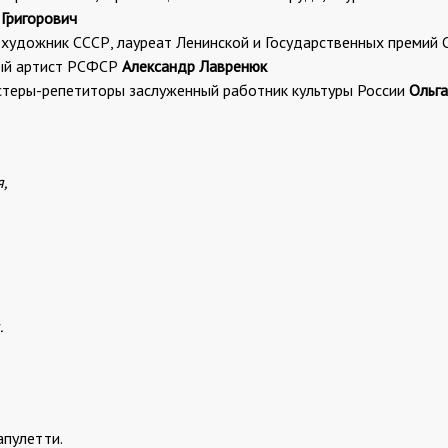
Григорович
художник СССР, лауреат Ленинской и Государственных премий 
ый артист РСФСР
Александр Лавренюк
стеры-репетиторы заслуженный работник культуры России
Ольг
я,
.
апулетти.