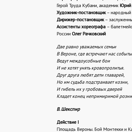
Герой Труда Кубани, академик
Юрий 
Художник-постановщик
– народный 
Дирижер-постановщик
– заслуженн
Ассистенты хореографа
– балетмей
России
Олег Рачковский
Две равно уважаемых семьи
В Вероне, где встречают нас событь
Ведут междоусобные бои
И не хотят унять кровопролитья.
Друг друга любят дети главарей,
Но им судьба подстраивает козни,
И гибель их у гробовых дверей
Кладет конец непримиримой розни
В. Шекспир
Действие I
Площадь Вероны. Бой Монтекки и К