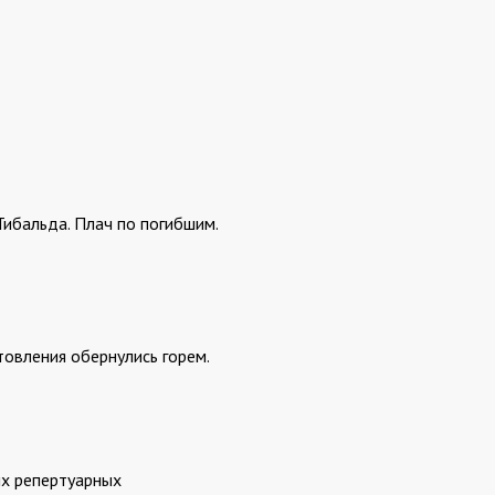
Тибальда. Плач по погибшим.
овления обернулись горем.
ых репертуарных