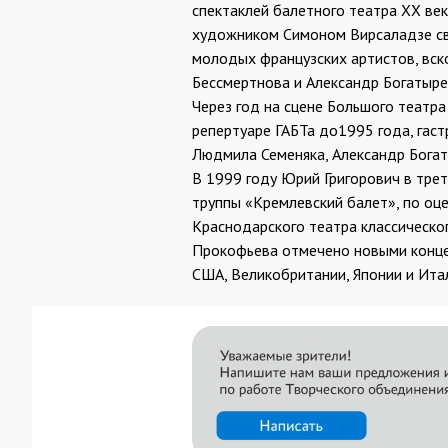
спектаклей балетного театра ХХ век
художником Симоном Вирсаладзе св
молодых французских артистов, вск
Бессмертнова и Александр Богатырев
Через год на сцене Большого театра
репертуаре ГАБТа до1995 года, гас
Людмила Семеняка, Александр Богат
В 1999 году Юрий Григорович в тре
труппы «Кремлевский балет», по оц
Краснодарского театра классическо
Прокофьева отмечено новыми концеп
США, Великобритании, Японии и Ита