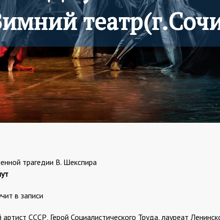
Зимний театр(г.Сочи
енной трагедии В. Шекспира
нут
чит в записи
артист СССР, Герой Социалистического Труда, лауреат Ленинск