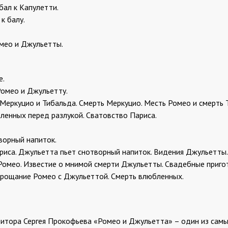
бал к Капулетти.
к балу.
мео и Джульетты.
е.
Ромео и Джульетту.
Меркуцио и Тибальда. Смерть Меркуцио. Месть Ромео и смерть 
енных перед разлукой. Сватовство Париса.
ворный напиток.
иса. Джульетта пьет снотворный напиток. Видения Джульетты.
Ромео. Известие о мнимой смерти Джульетты. Свадебные пригот
Прощание Ромео с Джульеттой. Смерть влюбленных.
итора Сергея Прокофьева «Ромео и Джульетта» – один из сам