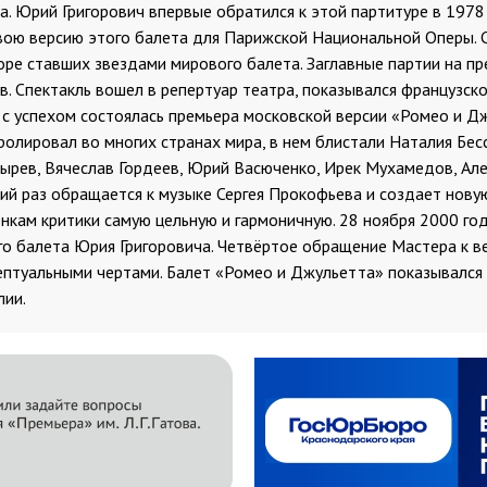
а. Юрий Григорович впервые обратился к этой партитуре в 1978 
ою версию этого балета для Парижской Национальной Оперы. С
оре ставших звездами мирового балета. Заглавные партии на п
. Спектакль вошел в репертуар театра, показывался французской
 с успехом состоялась премьера московской версии «Ромео и Д
тролировал во многих странах мира, в нем блистали Наталия Бе
ырев, Вячеслав Гордеев, Юрий Васюченко, Ирек Мухамедов, Але
тий раз обращается к музыке Сергея Прокофьева и создает нов
енкам критики самую цельную и гармоничную. 28 ноября 2000 го
го балета Юрия Григоровича. Четвёртое обращение Мастера к в
туальными чертами. Балет «Ромео и Джульетта» показывался на
лии.