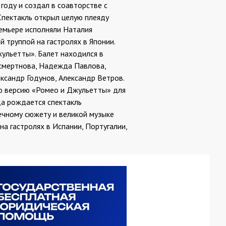
году и создал в соавторстве с
пектакль открыл целую плеяду
ремьере исполняли Наталия
 труппой на гастролях в Японии.
жульетты». Балет находился в
ссмертнова, Надежда Павлова,
ксандр Годунов, Александр Ветров.
ую версию «Ромео и Джульетты» для
да рождается спектакль
ечному сюжету и великой музыке
 гастролях в Испании, Португалии,