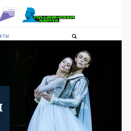
КТЫ
и