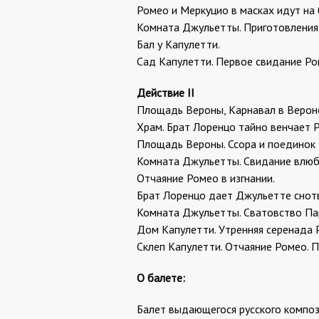
Ромео и Меркуцио в масках идут на 
Комната Джульетты. Приготовления 
Бал у Капулетти.
Сад Капулетти. Первое свидание Ро
Действие II
Площадь Вероны, Карнавал в Верон
Храм. Брат Лоренцо тайно венчает 
Площадь Вероны. Ссора и поединок 
Комната Джульетты. Свидание влюбл
Отчаяние Ромео в изгнании.
Брат Лоренцо дает Джульетте снот
Комната Джульетты. Сватовство Пар
Дом Капулетти. Утренняя серенада 
Склеп Капулетти. Отчаяние Ромео. 
О балете:
Балет выдающегося русского композ