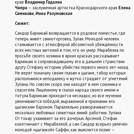
края
Владимир Гадалин
Чипра
— заслуженная артистка Краснодарского края
Елена
Семикова
,
Инна Разумовская
Сюжет:
Сандор Баринкай возвращается в родовое поместье, где
теперь живёт свиноторговец Зупан. Молодой человек
сталкивается с атмосферой абсолютной убеждённости
всех местных жителей в том, что он умер. Мирабелла по
просьбе своего хозяина в ярких красках рассказывает
Баринкаю и сопровождавшему его в дальнем странствии
другу Стефану историю убийства первого много лет назад.
Не верят поначалу своим глазам и цыгане, табор которых
расположился неподалеку и жутко страдает от угнетений
Зупана. Но совсем скоро они находят в нем союзника и
спасителя. Лишённому в глазах народа своего имени и
титула Баринкаю приходится несладко, но все мучения
увенчиваются победой, выраженной в признании его
цыганским бароном. Параллельно разворачивается
несколько любовных сюжетных линий: работник Зупана
Оттокар ухаживает за его дочерью Арсеной, Стефан
кокетничает с Мирабеллой, а сам Сандор всерьез увлечён
молодой «цыганкой» Саффи, как выяснится позже —