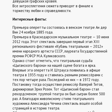
девушкой графских кровей.
Все хитросплетения сюжета приводят в финале к
торжеству любви и справедливости.
Интересные факты:
Премьера оперетты состоялась в венском театре Ан дер
Вин 24 ноября 1885 года.
Премьера в Краснодарском музыкальном театре — 10 июня
2012 года. Этот спектакль завершил первый этап XIII
регионального фестиваля «Кубань театральная — 2012»
имени народного артиста СССР, лауреата Государственной
премии РСФСР М.А. Куликовского.
Однако стоит отметить, что театральная судьба
«Цыганского барона» на нашей сцене богата и ярка.
Впервые эта оперетта И. Штрауса появилась в афише
театра в 1935 году и ставилась разными режиссёрами с
тех пор четыре раза. Последний из них — в 1972 году.
Постановку тогда осуществил режиссёр Валерий Титов,
дирижировал Эрих Розен. Тот «Цыганский барон» стал
рекордсменом: труппой театра он был сыгран более 500
раз. А благодаря живописному стилю театрального
художника Александра Чечина спектакль вошёл особой
страницей в историю театра.