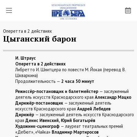
Оперетта в 2 действиях
Цыганский барон
О «ПРЕМЬЕРЕ»
И. Штраус
КОЛЛЕКТИВЫ
Оперетта в 2 действиях
Либретто И. Шнитцера по повести М. Йокая (перевод В.
АФИША
Шкваркина)
Продолжительность —
2 часа 50 минут
ПРОЕКТЫ
Режиссёр-постановщик и балетмейстер
— заслуженный
деятель искусств Краснодарского края
Александр Мацко
НОВОСТИ
Дирижёр-постановщик
— заслуженный деятель
искусств Краснодарского края
Андрей Лебедев
Дирижёр
— заслуженный деятель искусств Краснодарского
БУФЕТ
края
Денис Ивенский, Юрий Богатырёв
Художник-сценограф
— лауреат театральных премий
КОНТАКТЫ
«Дебют», «Чайка»
Владимир Мартиросов