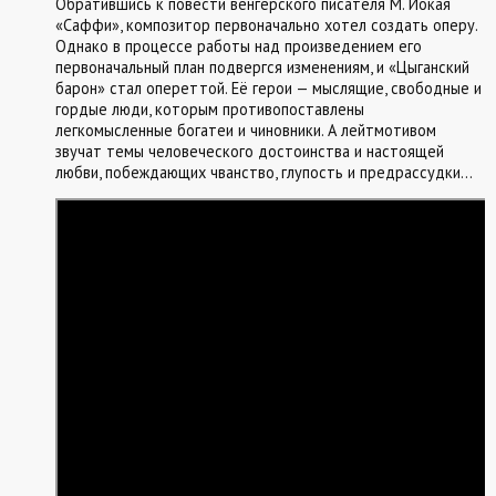
Обратившись к повести венгерского писателя М. Йокая
«Саффи», композитор первоначально хотел создать оперу.
Однако в процессе работы над произведением его
первоначальный план подвергся изменениям, и «Цыганский
барон» стал опереттой. Её герои — мыслящие, свободные и
гордые люди, которым противопоставлены
легкомысленные богатеи и чиновники. А лейтмотивом
звучат темы человеческого достоинства и настоящей
любви, побеждающих чванство, глупость и предрассудки…