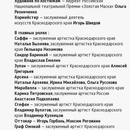
Художник по костюмам
— лауреат Российской
Национальной театральной Премии «Золотая Маска»
Ольга
Резниченко
Хормейстер
— заслуженный деятель
искусств Краснодарского края
Игорь Шведов
В главных ролях :
Саффи
— заслуженная артистка Краснодарского края
Наталья Бызеева
, заслуженная артистка Краснодарского
края
Гюльнара Низамова
Сандор Баринкай
— заслуженный артист Краснодарского
края
Владислав Емелин
Зупан
— заслуженный артист Краснодарского края
Алексей
Григорьев
Арсена
— заслуженная артистка Краснодарского края
Наталья Арзяева
,
Ирина Михайлова, Ольга Русскова
Мирабелла
— заслуженная артистка Краснодарского края
Карина Петровская
, заслуженная артистка России
Анастасия Подкопаева
Стефан
— заслуженный артист Краснодарского края
Владимир Булатов,
заслуженный артист Краснодарского
края
Владимир Кузнецов
Оттокар
—
Игорь Горбань
,
Максим Рогожкин
Граф Омонай
— заслуженный артист Краснодарского