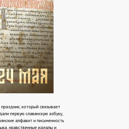
 праздник, который связывает
али первую славянскую азбуку,
вянские алфавит и письменность
зыка, нравственные идеалы и